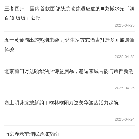
王者回归，国内首款面部肤质改善适应症的Ⅲ类械水光「润
百颜·玻玻」获批
2025-04-25
五一黄金周出游热潮来袭 万达生活方式酒店打造多元旅居新
体验
2025-04-25
北京前门万达颐华酒店诗意启幕，邂逅京城古韵与帝都新潮
2025-04-25
塞上明珠绽放新韵｜榆林榆阳万达美华酒店活力起航
2025-04-24
南京养老护理院避坑指南