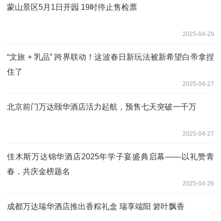
蒙山景区5月1日开园 19时停止售检票
2025-04-28
“文旅 + 乳品” 跨界联动！这波春日新玩法被新希望白帝拿捏
住了
2025-04-27
北京前门万达颐华酒店活力起航，预售七天突破一千万
2025-04-27
佳木斯万达锦华酒店2025年学子宴盛典启幕——以礼赞青
春，共庆金榜题名
2025-04-26
成都万达瑞华酒店推出香粽礼盒 瑞享端阳 箬叶飘香