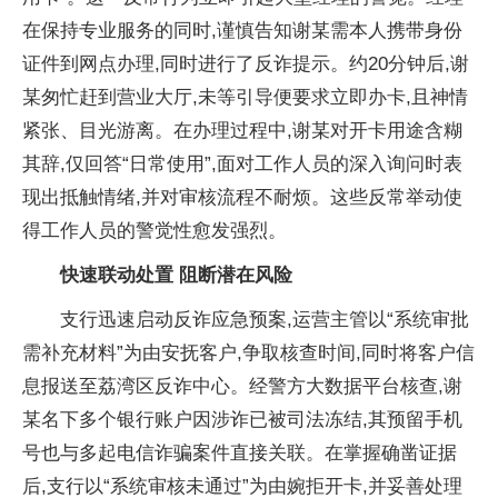
在保持专业服务的同时,谨慎告知谢某需本人携带
身份
证件到网点办理,同时进行了反诈提示。约20分钟后,谢
某匆忙赶到营业大厅,未等引导便要求立即办卡,且神情
紧张、目光游离。在办理过程中,谢某对开卡用途含糊
其辞,仅回答“日常使用”,面对工作人员的深入询问时表
现出抵触情绪,并对审核流程不耐烦。这些反常举动使
得工作人员的警觉
性愈发强烈。
快速联动处置 阻断潜在风险
支行迅速启动反诈应急预案,运营主管以“系统审批
需补充材料”为由安抚客户,争取核查时间,同时将客户信
息报送至荔湾区反诈中心。经警方大数据
平
台核查,谢
某名下多个银行账户因涉诈已被司法冻结,其预留手机
号也与多起电信
诈骗案件直接关联。在掌握确凿证据
后,支行以“系统审核未通过”为由婉拒开卡,并妥善处理