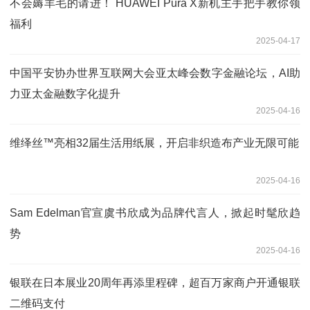
不会薅羊毛的请进！ HUAWEI Pura X新机主手把手教你领
福利
2025-04-17
中国平安协办世界互联网大会亚太峰会数字金融论坛，AI助
力亚太金融数字化提升
2025-04-16
维绎丝™亮相32届生活用纸展，开启非织造布产业无限可能
2025-04-16
Sam Edelman官宣虞书欣成为品牌代言人，掀起时髦欣趋
势
2025-04-16
银联在日本展业20周年再添里程碑，超百万家商户开通银联
二维码支付