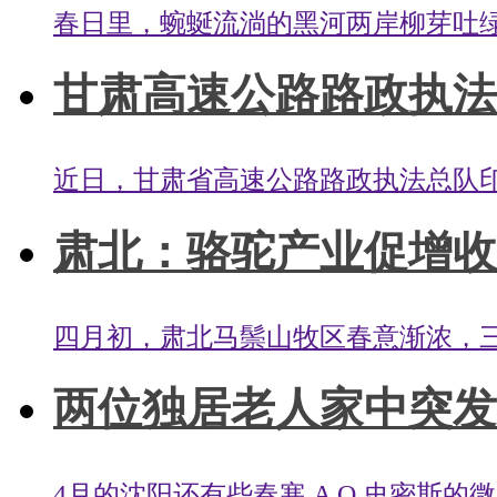
春日里，蜿蜒流淌的黑河两岸柳芽吐绿
甘肃高速公路路政执法
近日，甘肃省高速公路路政执法总队印
肃北：骆驼产业促增收
四月初，肃北马鬃山牧区春意渐浓，三
两位独居老人家中突发不
4月的沈阳还有些春寒,A O 史密斯