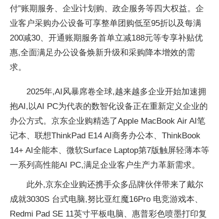
付”账期服务、企业计划购、政企服务等四大权益。企
业客户采购办公设备可享整单团购低至95折以及每满
200减30、开通账期服务首单立减188元等专享补贴优
惠,全面满足办公设备焕新升级和采购降本增效的需
求。
2025年,AI风暴席卷全球,越来越多企业开始加速拥
抱AI,以AI PC为代表的数智化设备正在重新定义企业的
办公方式。京东企业购精选了Apple MacBook Air AI笔
记本、联想ThinkPad E14 AI商务办公本、ThinkBook
14+ AI全能本、
微软Surface Laptop第7版触屏轻薄本等
一系列高
性能AI PC,满足企业客户生产力革新需求。
此外,京东企业购还携手众多品牌伙伴带来了戴尔
成就3030S
台式电脑,努比亚红魔16Pro 电竞游戏本、
Redmi Pad SE 11英寸
平板电脑、惠普彩色喷墨打印复