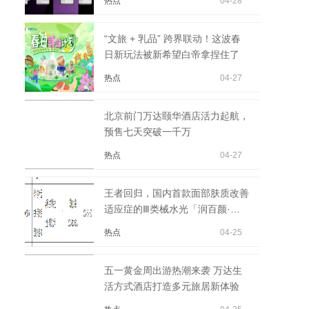
热点
04-28
“文旅 + 乳品” 跨界联动！这波春
日新玩法被新希望白帝拿捏住了
热点
04-27
北京前门万达颐华酒店活力起航，
预售七天突破一千万
热点
04-27
王者回归，国内首款面部肤质改善
适应症的Ⅲ类械水光「润百颜·玻
玻」获批
热点
04-25
五一黄金周出游热潮来袭 万达生
活方式酒店打造多元旅居新体验