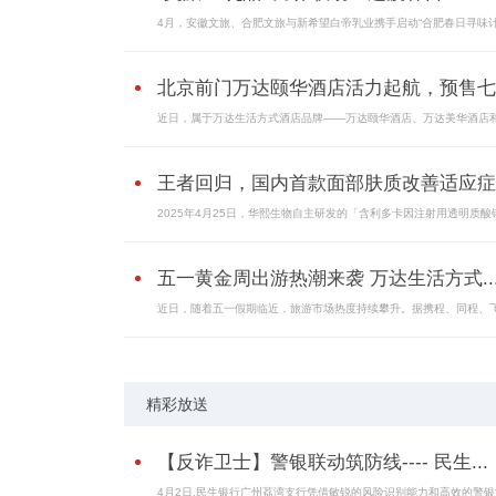
4月，安徽文旅、合肥文旅与新希望白帝乳业携手启动“合肥春日寻味
北京前门万达颐华酒店活力起航，预售七..
近日，属于万达生活方式酒店品牌——万达颐华酒店、万达美华酒店和.
王者回归，国内首款面部肤质改善适应症..
2025年4月25日，华熙生物自主研发的「含利多卡因注射用透明质酸
五一黄金周出游热潮来袭 万达生活方式..
近日，随着五一假期临近，旅游市场热度持续攀升。据携程、同程、
精彩放送
【反诈卫士】警银联动筑防线---- 民生...
4月2日,民生银行广州荔湾支行凭借敏锐的风险识别能力和高效的警银