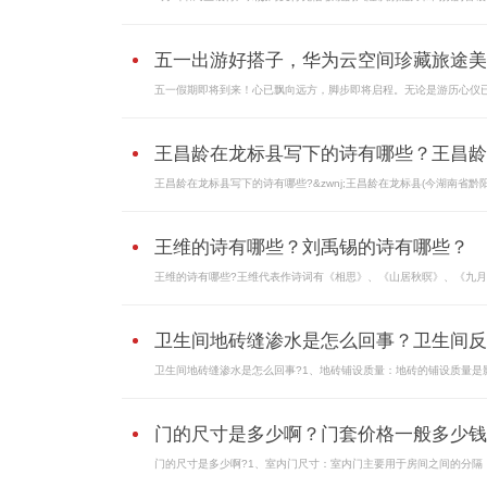
五一出游好搭子，华为云空间珍藏旅途美..
五一假期即将到来！心已飘向远方，脚步即将启程。无论是游历心仪
王昌龄在龙标县写下的诗有哪些？王昌龄..
王昌龄在龙标县写下的诗有哪些?&zwnj;王昌龄在龙标县(今湖南省黔阳.
王维的诗有哪些？刘禹锡的诗有哪些？
王维的诗有哪些?王维代表作诗词有《相思》、《山居秋暝》、《九月九
卫生间地砖缝渗水是怎么回事？卫生间反..
卫生间地砖缝渗水是怎么回事?1、地砖铺设质量：地砖的铺设质量是影.
门的尺寸是多少啊？门套价格一般多少钱..
门的尺寸是多少啊?1、室内门尺寸：室内门主要用于房间之间的分隔，.