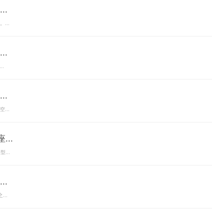
.
...
.
..
.
...
..
...
.
..