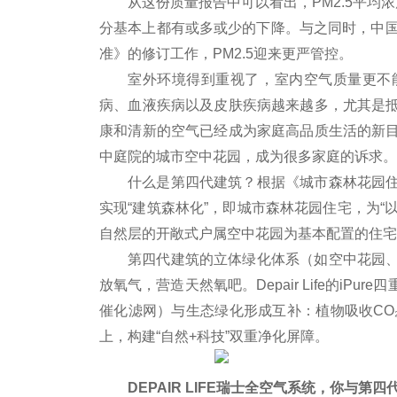
从这份质量报告中可以看出，PM2.5
平均浓
分基本上都有或多或少的下降。与之同时，
中
准》的修订工作，PM2.5迎来更严管控。
室外环境得到重视了，室内空气质量更不
病、血液疾病以及皮肤疾病越来越多，尤其是
康和清新的空气已经成为家庭高品质生活的新
中庭院的城市空中花园，成为很多家庭的诉求。
什么是第四代建筑？根据《城市森林花园
实现“建筑森林化”，即城市森林花园住宅，为“
自然层的开敞式户属空中花园为基本配置的住宅
第四代建筑的立体绿化体系（如空中花园
放氧气，营造天然氧吧。Depair Life的i
催化滤网）与生态绿化形成互补：植物吸收CO₂
上，构建“自然+科技”双重净化屏障。
DEPAIR LIFE瑞士全空气系统，你与第