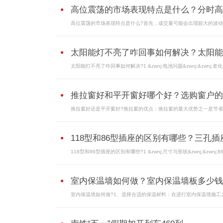
高位震荡的市场表现特点是什么？分时高..
高位震荡的市场表现特点是什么?首先，成交量可能会出现较大的波动。
太阳能灯不亮了咋回事如何解决？太阳能..
太阳能灯不亮了咋回事如何解决?1 &zwnj;电池问题&zwnj;&zwnj;老化.
推拉窗好和平开窗好哪个好？选购窗户的..
推拉窗好还是平开窗好?推拉窗的优点：推拉窗的最大优势之一是节省空
118型和86型插座的区别有哪些？三孔插座.
118型和86型插座的区别有哪些?1 &zwnj;尺寸与形状&zwnj;&zwnj;86型
室内保温墙如何做？室内保温墙板多少钱..
室内保温墙如何做?1、选择合适的保温材料：在进行室内保温墙施工之.