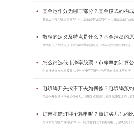
基金运作分为哪三部分？基金模式的构成..
基金运作分为哪三部分?&zwnj;基金的市场营销&zwnj;包括基金产品设计
散档的定义及特点是什么？基金清盘的原..
散档的定义及特点是什么?散档通常指的是一种基金投资组合的状态，其
怎么筛选低市净率股票？市净率的计算公..
怎么筛选低市净率股票?1 行业分析不同行业的平均市净率水平有所...
电饭锅开关按不下去如何修？电饭锅预约..
电饭锅开关按不下去如何修?1、观察外部情况：在尝试修复之前，首先.
灯带和筒灯哪个耗电呢？筒灯买几瓦的比..
灯带和筒灯哪个耗电呢?&zwnj;筒灯通常比灯带更省电，具体取决于灯具