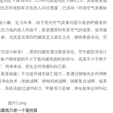
度同比下降16.4%，CO
平均浓度同比下降9.1%，其他
有害成
国生态环境部有关负责人24日透露，已启动《环境空气质量标
能小觑。
近几年来，由于室内空气质量问题引发的呼吸道疾
抵抗力低的老人和孩子，更易遭受到
有害空气的侵害。追求健
目标。尤其是在第四代建筑定义诞生之后，拥有垂直绿化、空
住宅设计标准》，第四代建筑通过垂直绿化、空中庭院等设计
以每户拥有面积不小于套内建筑面积的40％、高度不小于两个
”。简单来说，把生态环境搬到自己家。
、垂直植被）不仅提升城市碳汇能力，更通过植物光合作用释
Pure四重净化技术（初效滤网、静电恒效滤网、除醛复合滤网、锰系
，系统高效过滤PM2.5、甲醛等污染物，净化效率达99%以
四代建筑只差一个遥控器