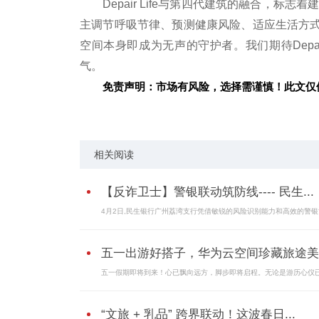
Depair Life与第四代建筑的融合，标
主调节呼吸节律、预测健康风险、适应生活方
空间本身即成为无声的守护者。我们期待Depai
气。
免责声明：市场有风险，选择需谨慎！此文仅
标签：
相关阅读
【反诈卫士】警银联动筑防线---- 民生...
4月2日,民生银行广州荔湾支行凭借敏锐的风险识别能力和高效的警银
五一出游好搭子，华为云空间珍藏旅途美..
五一假期即将到来！心已飘向远方，脚步即将启程。无论是游历心仪
“文旅 + 乳品” 跨界联动！这波春日...