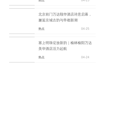
热点
04-25
北京前门万达颐华酒店诗意启幕，
邂逅京城古韵与帝都新潮
热点
04-25
塞上明珠绽放新韵｜榆林榆阳万达
美华酒店活力起航
热点
04-24