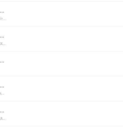
.
...
.
...
.
.
..
.
...