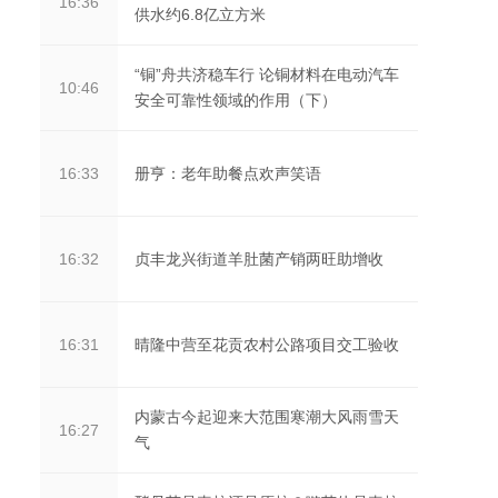
16:36
供水约6.8亿立方米
“铜”舟共济稳车行 论铜材料在电动汽车
10:46
安全可靠性领域的作用（下）
册亨：老年助餐点欢声笑语
16:33
贞丰龙兴街道羊肚菌产销两旺助增收
16:32
晴隆中营至花贡农村公路项目交工验收
16:31
内蒙古今起迎来大范围寒潮大风雨雪天
16:27
气