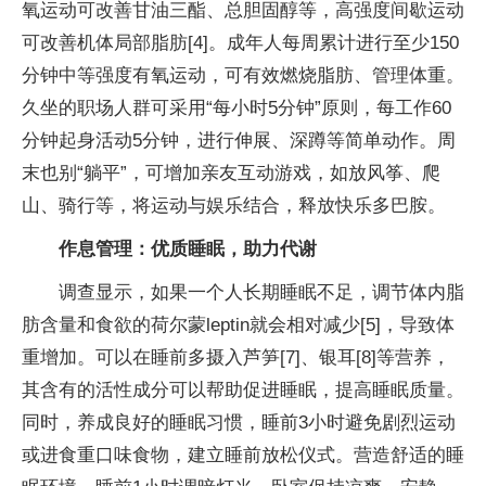
氧运动可改善甘油三酯、
总胆固醇等，高强度间歇运动
可改善机体局部脂肪[4]。成年人每周累计进行至少150
分钟中等强度有氧运动，可有效燃烧脂肪、管理体重。
久坐的职场人群可采用“每小时5分钟”原则，每工作60
分钟起身活动5分钟，进行伸展、深蹲等简单动作。周
末也别“躺
平”，可增加亲友互动游戏，如放风筝、爬
山、骑行等，将运动与
娱乐结合，释放快乐多巴胺。
作息管理：优质睡眠，助力代谢
调查显示，如果一个人长期睡眠不足，调节体内脂
肪含量和食欲的荷尔蒙leptin就会相对减少[5]，导致体
重增加。可以在睡前多摄入芦笋[7]、银耳[8]等营养，
其含有的活
性成分可以帮助促进睡眠，提高睡眠质量。
同时，养成良好的睡眠
习惯，睡前3小时避免剧烈运动
或进食重口味食物，建立睡前放松仪式。营造舒适的睡