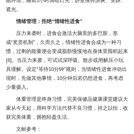
眠环境，睡前1小时调暗灯光，卧室保持凉爽、安静、
遮光。
情绪管理：拒绝“情绪
性进食”
压力来袭时，进食会激活大脑里的多巴胺，形
成“奖赏机制”，久而久之，情绪
性进食会成为一种
习
惯，过剩的能量便会变成脂肪慢慢地在身体里囤积起来
[6]。当压力来袭，可试试深呼吸、散步或用解压小玩
具缓解。设定“等待10分钟”规则，当情绪
性进食冲动出
现时，先做其他事情，10分钟后若仍想进食，再考虑
少量摄入。
体重管理是终身
习惯，完美保健品健康课堂建议大
家从今天起，用科学方法代替不良
习惯，持之以恒，收
获完美体重，拥抱轻盈生活。
文献参考：