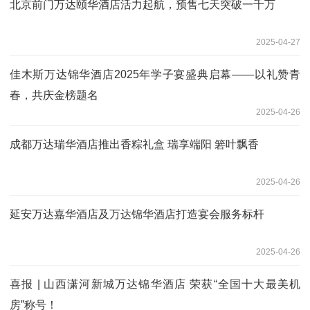
北京前门万达颐华酒店活力起航，预售七天突破一千万
2025-04-27
佳木斯万达锦华酒店2025年学子宴盛典启幕——以礼赞青
春，共庆金榜题名
2025-04-26
成都万达瑞华酒店推出香粽礼盒 瑞享端阳 箬叶飘香
2025-04-26
延安万达嘉华酒店及万达锦华酒店打造宴会服务标杆
2025-04-26
喜报 | 山西潇河新城万达锦华酒店 荣获“全国十大最美机
房”称号！