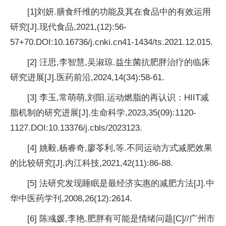
[1]刘妍.膳食纤维的功能及其在食品中的有效运用
研究[J].现代食品,2021,(12):56-
57+70.DOI:10.16736/j.cnki.cn41-1434/ts.2021.12.015.
[2] 汪思,李智慧,吴淑琼.益生菌抗肥胖
治疗的临床
研究
进展[J].医药前沿,2024,14(34):58-61.
[3] 李玉,常萌萌,刘阳.运动燃脂的再认识：HIIT减
脂机制的研究
进展[J].生命科学,2023,35(09):1120-
1127.DOI:10.13376/j.cbls/2023123.
[4] 姚毅,杨睿奇,廖苓利,等.不同运动方式减肥
效果
的比较研究[J].内江科技,2021,42(11):86-88.
[5] 法研究发现睡眠是最经济实惠的减肥方法[J].中
华
中医药学刊,2008,26(12):2614.
[6] 陈彧媛,李艳.肥胖有可能是情绪问题[C]//广州市