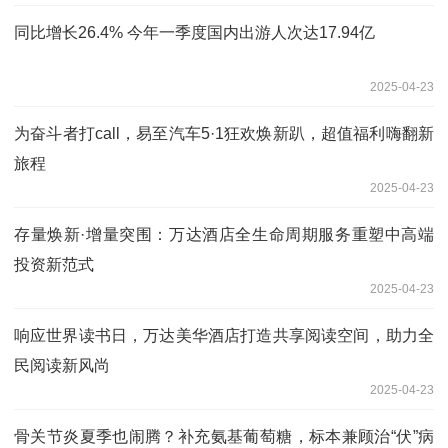
同比增长26.4% 今年一季度国内出游人次达17.94亿
2025-04-23
为奋斗者打call，易至汽车5·1狂欢焕新趴，超值福利嗨翻新
旅程
2025-04-23
存量焕新·增量突围：万达酒店全生命周期服务重塑中高端
投资新范式
2025-04-23
响应世界读书日，万达美华酒店打造共享阅读空间，助力全
民阅读新风尚
2025-04-23
骨关节炎夏季也闹腾？补充氨基葡萄糖，标本兼顾治“伏”病