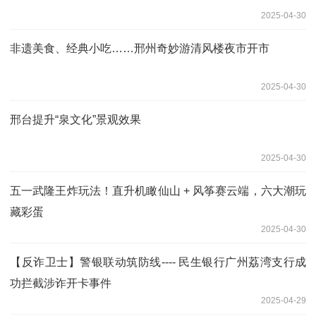
2025-04-30
非遗美食、经典小吃……邢州奇妙游清风楼夜市开市
2025-04-30
邢台提升“泉文化”景观效果
2025-04-30
五一武隆王炸玩法！直升机瞰仙山 + 风筝赛云端，六大潮玩
藏彩蛋
2025-04-30
【反诈卫士】警银联动筑防线---- 民生银行广州荔湾支行成
功拦截涉诈开卡事件
2025-04-29