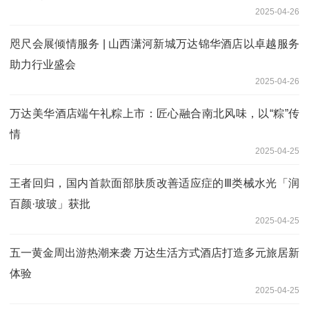
2025-04-26
咫尺会展倾情服务 | 山西潇河新城万达锦华酒店以卓越服务
助力行业盛会
2025-04-26
万达美华酒店端午礼粽上市：匠心融合南北风味，以“粽”传
情
2025-04-25
王者回归，国内首款面部肤质改善适应症的Ⅲ类械水光「润
百颜·玻玻」获批
2025-04-25
五一黄金周出游热潮来袭 万达生活方式酒店打造多元旅居新
体验
2025-04-25