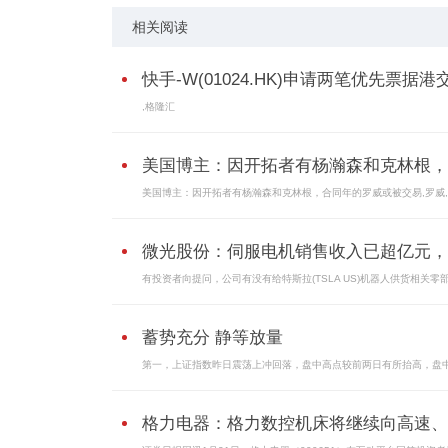
相关阅读
快手-W(01024.HK)申请两笔优先票据港交.
,格隆汇
美国博主：因开拓者有杨瀚森和克林根，..
美国博主：因开拓者有杨瀚森和克林根，合同年的罗威或被交易,罗威
微光股份：伺服电机销售收入已超亿元，..
有投资者向提问，公司有没有给特斯拉(TSLA US)机器人供货相关零
蓄势充分 静等放量
第一，上证指数昨日震荡上冲回落，盘中高点较前两日有所抬高，盘
格力电器：格力数控机床将继续向高速、..