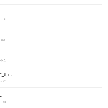
天。最
意视涯
中低点
吨_时讯
元 吨)
.
午，绍