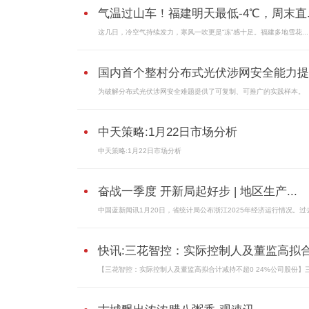
气温过山车！福建明天最低-4℃，周末直..
这几日，冷空气持续发力，寒风一吹更是“冻”感十足。福建多地雪花...
国内首个整村分布式光伏涉网安全能力提..
为破解分布式光伏涉网安全难题提供了可复制、可推广的实践样本。
中天策略:1月22日市场分析
中天策略:1月22日市场分析
奋战一季度 开新局起好步 | 地区生产...
中国蓝新闻讯1月20日，省统计局公布浙江2025年经济运行情况。过
快讯:三花智控：实际控制人及董监高拟合.
【三花智控：实际控制人及董监高拟合计减持不超0 24%公司股份】