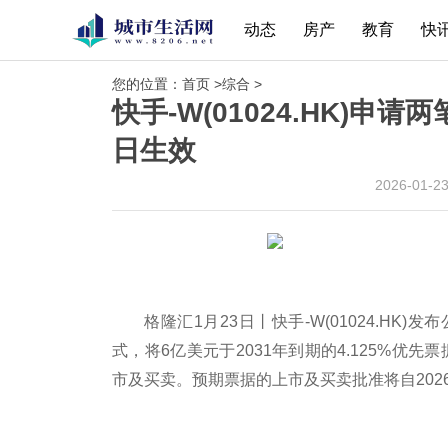
动态
房产
教育
快
您的位置：
首页
>
综合
>
快手-W(01024.HK)申
日生效
2026-01-2
格隆汇1月23日丨快手-W(01024.H
式，将6亿美元于2031年到期的4.125%优先票据
市及买卖。预期票据的上市及买卖批准将自2026
标签：
财经频道
财经资讯