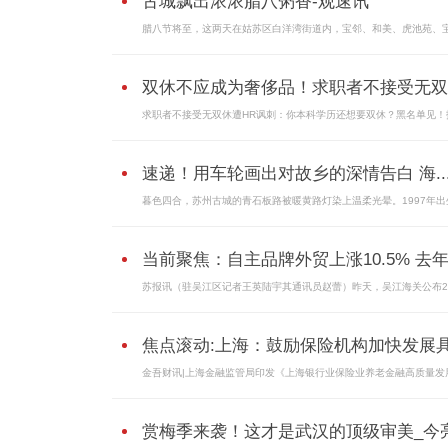
古城飘出浓浓腊八粥香-观速讯
腊八节将至，这两天在姑苏区白洋湾街道内，宝邻、和美、虎池苑、
双休不应成为奢侈品！求职者不接受无双..
求职者不接受无双休遭HR讽刺：你本科学历还想要双休？黑名单见！
速递！用车轮画出对故乡的深情告白 海..
暮色四合，苏州古城的青石板路被暖黄路灯染上温柔光晕。1997年出
当前聚焦：自主品牌外贸上涨10.5% 去年.
苏报讯（驻吴江区记者王英陆宇其通讯员赵蕾）昨天，吴江海关公布20
焦点滚动:上海：鼓励保险机构加快发展具.
金吾财讯|上海金融监管局印发《上海银行业保险业养老金融高质量发
赏梅季来袭！这才是武汉的顶级审美_今