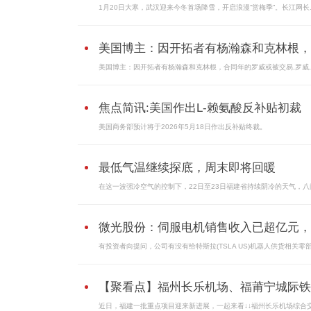
1月20日大寒，武汉迎来今冬首场降雪，开启浪漫“赏梅季”。长江网长..
美国博主：因开拓者有杨瀚森和克林根，..
美国博主：因开拓者有杨瀚森和克林根，合同年的罗威或被交易,罗威
焦点简讯:美国作出L-赖氨酸反补贴初裁
美国商务部预计将于2026年5月18日作出反补贴终裁。
最低气温继续探底，周末即将回暖
在这一波强冷空气的控制下，22日至23日福建省持续阴冷的天气，八
微光股份：伺服电机销售收入已超亿元，..
有投资者向提问，公司有没有给特斯拉(TSLA US)机器人供货相关零
【聚看点】福州长乐机场、福莆宁城际铁..
近日，福建一批重点项目迎来新进展，一起来看↓↓福州长乐机场综合