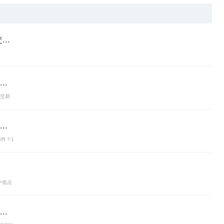
..
.
,交易
.
部件？1
中低点
.