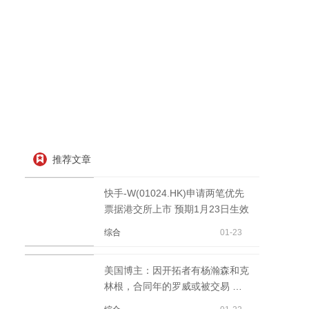
推荐文章
快手-W(01024.HK)申请两笔优先
票据港交所上市 预期1月23日生效
综合
01-23
美国博主：因开拓者有杨瀚森和克
林根，合同年的罗威或被交易 短
讯