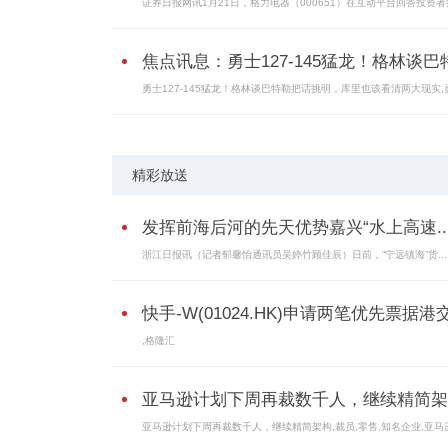
证券日报网讯1月21日，格力电器（000651）在互动平台回答投资
焦点讯息：勇士127-145猛龙！格林谈巴特.
勇士127-145猛龙！格林谈巴特勒把话挑明，库里也该看清两大现实,
精彩放送
发挥前海后河的先天优势嘉兴“水上高速..
浙江日报讯（记者郁馨怡通讯员吴婷竹顾佳辰）日前，“宁远镇海”货...
快手-W(01024.HK)申请两笔优先票据港交.
,格隆汇
亚马逊计划下周再裁数千人，继续精简架
亚马逊计划下周再裁数千人，继续精简架构,裁员,零售,知名企业,亚马