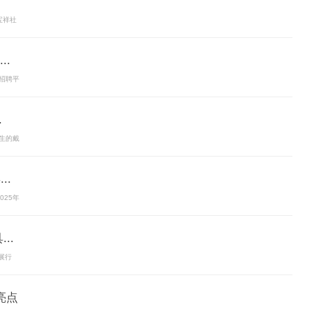
宝祥社
.
招聘平
.
生的戴
..
25年
..
展行
亮点