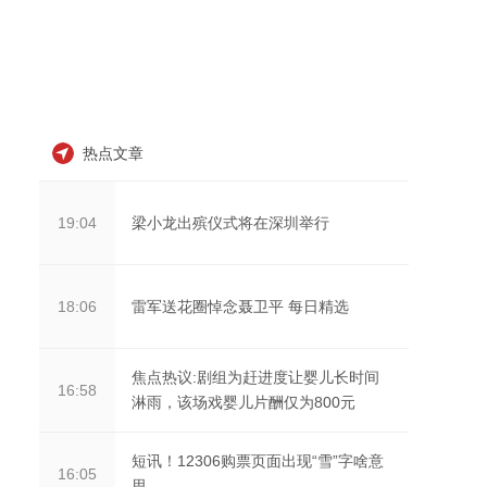
热点文章
梁小龙出殡仪式将在深圳举行
19:04
雷军送花圈悼念聂卫平 每日精选
18:06
焦点热议:剧组为赶进度让婴儿长时间
16:58
淋雨，该场戏婴儿片酬仅为800元
短讯！12306购票页面出现“雪”字啥意
16:05
思