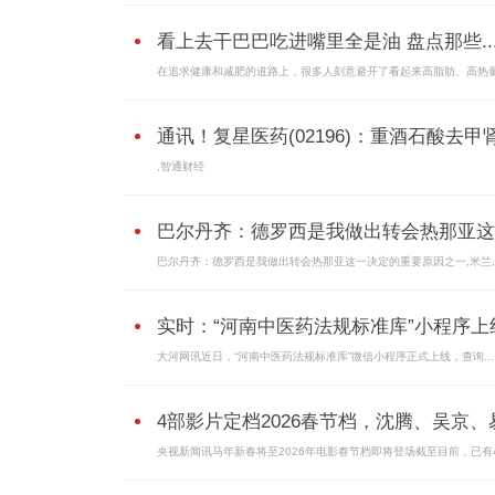
看上去干巴巴吃进嘴里全是油 盘点那些..
在追求健康和减肥的道路上，很多人刻意避开了看起来高脂肪、高热
通讯！复星医药(02196)：重酒石酸去甲肾.
,智通财经
巴尔丹齐：德罗西是我做出转会热那亚这..
巴尔丹齐：德罗西是我做出转会热那亚这一决定的重要原因之一,米兰
实时：“河南中医药法规标准库”小程序上
大河网讯近日，“河南中医药法规标准库”微信小程序正式上线，查询...
4部影片定档2026春节档，沈腾、吴京、易.
央视新闻讯马年新春将至2026年电影春节档即将登场截至目前，已有