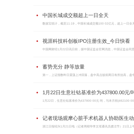
中国长城成交额超上一日全天
数据宝统计，截至11:19，中国长城成交额100 02亿元，超上一日全
视涯科技科创板IPO注册生效_今日快看
中国网财经1月22日讯日前，据中国证监会官网消息，中国证监会同
蓄势充分 静等放量
第一，上证指数昨日震荡上冲回落，盘中高点较前两日有所抬高，盘
1月22日生意社钴基准价为437800.00元/
1月22日，生意社钴基准价为437800 00元 吨，与本月初(462100 00
记者现场观摩心脏手术机器人协助医生动..
浙江日报绍兴1月21日电（记者周楷华李文瑶通讯员龚洁节）21日上