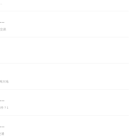
.
.
,交易
闽大地
.
部件？1
.
交通