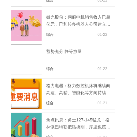
综合
01-22
微光股份：伺服电机销售收入已超
亿元，已和较多机器人公司建立合
作关系 焦点快看
综合
01-22
蓄势充分 静等放量
综合
01-22
格力电器：格力数控机床将继续向
高速、高精、智能化等方向持续突
破
综合
01-21
焦点讯息：勇士127-145猛龙！格
林谈巴特勒把话挑明，库里也该看
清两大现实