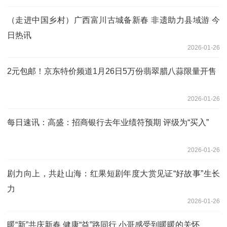
（走进中国乡村）广西富川古城备新春 非遗助力县域游 今
日热讯
2026-01-26
2元包邮！京东特价频道1月26日5万份翡翠腊八蒜限量开售
2026-01-26
每日速讯：高盛：招商银行去年业绩符预期 评级为“买入”
2026-01-26
剧力向上，共赴山海：红果短剧年度大赏见证“好故事”生长
力
2026-01-26
暖“新”共庆新春 健康“益”路同行 小哥感受到暖暖的关怀