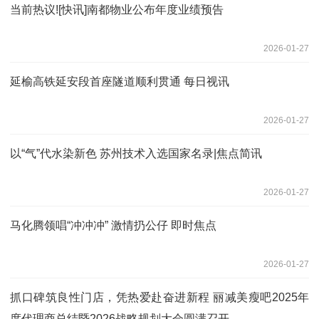
当前热议![快讯]南都物业公布年度业绩预告
2026-01-27
延榆高铁延安段首座隧道顺利贯通 每日视讯
2026-01-27
以“气”代水染新色 苏州技术入选国家名录|焦点简讯
2026-01-27
马化腾领唱“冲冲冲” 激情扔公仔 即时焦点
2026-01-27
抓口碑筑良性门店，凭热爱赴奋进新程 丽减美瘦吧2025年
度代理商总结暨2026战略规划大会圆满召开