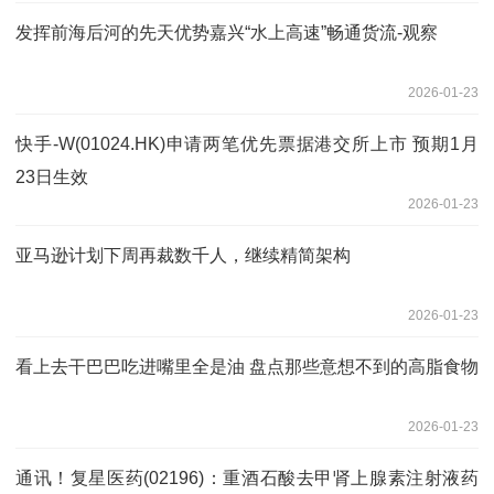
发挥前海后河的先天优势嘉兴“水上高速”畅通货流-观察
2026-01-23
快手-W(01024.HK)申请两笔优先票据港交所上市 预期1月
23日生效
2026-01-23
亚马逊计划下周再裁数千人，继续精简架构
2026-01-23
看上去干巴巴吃进嘴里全是油 盘点那些意想不到的高脂食物
2026-01-23
通讯！复星医药(02196)：重酒石酸去甲肾上腺素注射液药