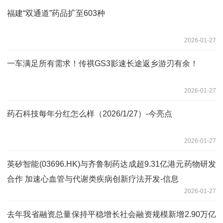
福建“双通道”药品扩至603种
2026-01-27
一车满足所有需求！传祺GS3影速长途返乡游刃有余！
2026-01-27
药石科技每年分红怎么样（2026/1/27）-今亮点
2026-01-27
英矽智能(03696.HK)与齐鲁制药达成超9.31亿港元药物研发
合作 加速心血管与代谢类疾病创新疗法开发-信息
2026-01-27
去年我省融资总量保持平稳增长社会融资规模新增2.90万亿