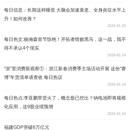
每日信息：长期这样睡觉 大脑会加速衰老、全身炎症水平上
升！如何改善？
2026-01-25
每日热文:杨瀚森首节惊艳！开拓者惜败黑马，这一战，我不
得不承认4个现实
2026-01-24
“浙”里消费新观察①：浙江新春消费季主场活动开展 这份“赛
博”年货清单请查收 每日热议
2026-01-24
每日热点:李亚鹏带货火了，概念股已挖出？钠电池即将规模
化应用，这9股业绩预增
2026-01-24
福建GDP突破6万亿元