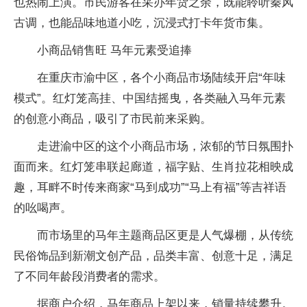
也热闹上演。市民游客在采办年货之余，既能聆听秦风
古调，也能品味地道小吃，沉浸式打卡年货市集。
小商品销售旺 马年元素受追捧
在重庆市渝中区，各个小商品市场陆续开启“年味
模式”。红灯笼高挂、中国结摇曳，各类融入马年元素
的创意小商品，吸引了市民前来采购。
走进渝中区的这个小商品市场，浓郁的节日氛围扑
面而来。红灯笼串联起廊道，福字贴、生肖拉花相映成
趣，耳畔不时传来商家“马到成功”“马上有福”等吉祥语
的吆喝声。
而市场里的马年主题商品区更是人气爆棚，从传统
民俗饰品到新潮文创产品，品类丰富、创意十足，满足
了不同年龄段消费者的需求。
据商户介绍，马年商品上架以来，销量持续攀升。