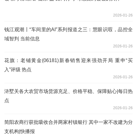
2026-01-26
钱江观潮丨“车间里的AI”系列报道之三：慧眼识瑕，品控全
域智判 当前信息
2026-01-26
花旗：老铺黄金(06181)新春销售迎来强劲开局 重申“买
入”评级 热点
2026-01-26
浒墅关各大农贸市场货源充足、价格平稳、保障贴心|每日热
点
2026-01-26
简阳农商行获批吸收合并两家村镇银行 其中一家不改建为分
支机构|快播报