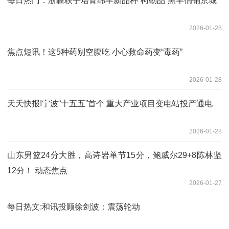
每日热门：浙疆联手培育绵羊新品种“柯勒品”黑羊俏销京城
2026-01-28
焦点短讯！这5种药别空腹吃 小心救命药变“毒药”
2026-01-28
天天快报!宁波“十五五”首个 重大产业项目变电站投产通电
2026-01-28
山东男篮24分大胜，高诗岩单节15分，鲍威尔29+8陈林坚
12分！ 动态焦点
2026-01-27
每日热文:和讯投顾徐剑波：震荡轮动