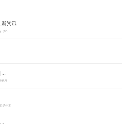
）_新资讯
（00
.
..
营范围
.
个月的中期
.