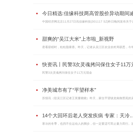
今日精选:佳缘科技两高管股价异动期间减.
中国经济网北京11月27日讯佳缘科技(301117 SZ)昨日晚间发布关
甜爽的“吴江大米”上市啦_新视野
君看获稻时，粒粒脂膏香。昨天，记者从吴江区农业农村局获悉，今
快资讯丨民警3次灵魂拷问保住女子11万
民警3次灵魂拷问保住女子11万元现金
净美城市有了“平望样本”
苏报讯（驻吴江区记者王英董晓晓）昨天，家住平望镇龙南御景苑的
14个大回环后老人突发疾病 专家：天冷..
寒冷的冬季，也挡不住运动人的脚步，但一定要适可而止量力而行。