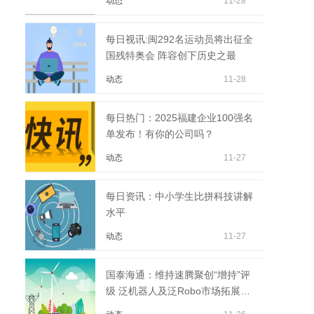
动态
11-28
每日视讯:闽292名运动员将出征全
国残特奥会 阵容创下历史之最
动态
11-28
每日热门：2025福建企业100强名
单发布！有你的公司吗？
动态
11-27
每日资讯：中小学生比拼科技讲解
水平
动态
11-27
国泰海通：维持速腾聚创“增持”评
级 泛机器人及泛Robo市场拓展多
点开花