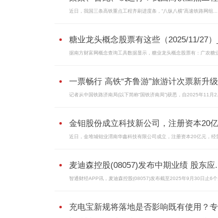
近日，我国三条高铁重点工程齐刷进度条，“八纵八横”高速铁路网组...
糖业龙头概念股票有这些（2025/11/27
据南方财富网概念查询工具数据显示，糖业龙头概念股票有：广农糖业
一票畅行 高铁“齐鲁游”旅游计次票新升级
记者从中国铁路济南局(以下简称“国铁济南局”)获悉，自2025年11月2..
金钼股份成立科技新公司，注册资本20亿|.
近日，金堆城钼业渭南华鑫科技有限公司成立，注册资本20亿元，经
麦迪森控股(08057)发布中期业绩 股东应..
智通财经APP讯，麦迪森控股(08057)发布截至2025年9月30日止6
充电宝新规将落地是否影响既有使用？专..