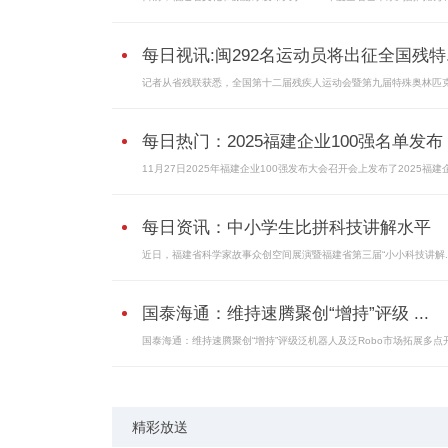
每日视讯:闽292名运动员将出征全国残特..
记者从省残联获悉，全国第十二届残疾人运动会暨第九届特殊奥林匹
每日热门：2025福建企业100强名单发布！
11月27日2025年福建企业100强发布大会召开会上发布了2025福建
每日资讯：中小学生比拼科技讲解水平
近日，福建省科学家故事众创空间展演暨福建省第三届“小小科技讲解..
国泰海通：维持速腾聚创“增持”评级 ...
国泰海通：维持速腾聚创“增持”评级泛机器人及泛Robo市场拓展多点
精彩放送