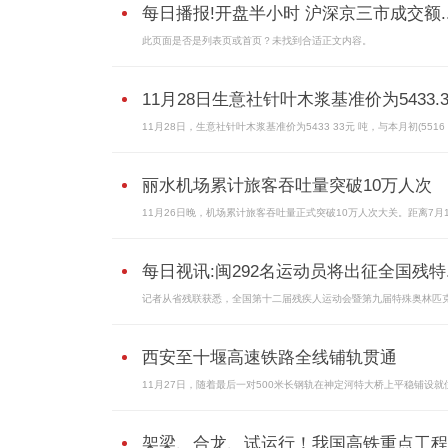
每日播报!开盘半小时 沪深京三市成交额..
此页面是否是列表页或首页？未找到合适正文内容。
11月28日生意社针叶木浆基准价为5433.3
11月28日，生意社针叶木浆基准价为5433 33元 吨，与本月初(5516 
丽水机场累计旅客吞吐量突破10万人次
11月26日晚，机场累计旅客吞吐量正式突破10万人次大关。距离7月
每日视讯:闽292名运动员将出征全国残特..
记者从省残联获悉，全国第十二届残疾人运动会暨第九届特殊奥林匹
西安至十堰高速铁路全线铺轨贯通
11月27日，随着最后一对500米长钢轨在神定河特大桥上平稳铺设就
架梁、合龙、试运行！我国高铁重点工程..