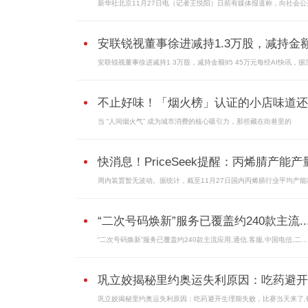
新华社北京11月27日电（记者王悦阳）日前有媒体报道称，向社会公
安联锐视董事徐进减持1.3万股，减持金额.
安联锐视董事徐进减持1 3万股，减持金额95 45万元每经AI快讯，据
不止好味！「烟火榜」认证的小店味道还..
当 “人间烟火气” 成为城市消费的核心吸引力，那些藏在街巷里的
快消息！PriceSeek提醒：丙烯腈产能
周内装置暂无波动。据统计，截至11月27日国内丙烯腈行业平均产能
“二次号码焕新”服务已覆盖约240款主流..
“二次号码焕新”服务已覆盖约240款主流应用,通信,客服,中国电信,二...
巩立姣揭秘里约奥运失利原因：吃药避开..
巩立姣揭秘里约奥运失利原因：吃药避开生理期失败，比赛当天来了,