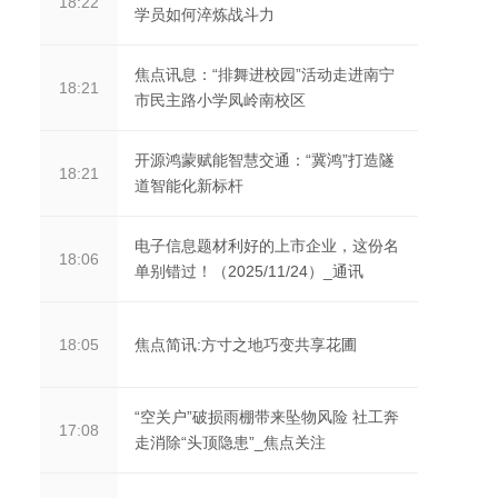
18:22
学员如何淬炼战斗力
焦点讯息：“排舞进校园”活动走进南宁
18:21
市民主路小学凤岭南校区
开源鸿蒙赋能智慧交通：“冀鸿”打造隧
18:21
道智能化新标杆
电子信息题材利好的上市企业，这份名
18:06
单别错过！（2025/11/24）_通讯
焦点简讯:方寸之地巧变共享花圃
18:05
“空关户”破损雨棚带来坠物风险 社工奔
17:08
走消除“头顶隐患”_焦点关注