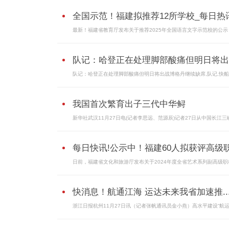
全国示范！福建拟推荐12所学校_每日热
最新！福建省教育厅发布关于推荐2025年全国语言文字示范校的公示
队记：哈登正在处理脚部酸痛但明日将出..
队记：哈登正在处理脚部酸痛但明日将出战博格丹继续缺席,队记,快船
我国首次繁育出子三代中华鲟
新华社武汉11月27日电(记者李思远、范源辰)记者27日从中国长江三
每日快讯!公示中！福建60人拟获评高级
日前，福建省文化和旅游厅发布关于2024年度全省艺术系列副高级职
快消息！航通江海 运达未来我省加速推..
浙江日报杭州11月27日讯（记者张帆通讯员金小燕）高水平建设“航运.