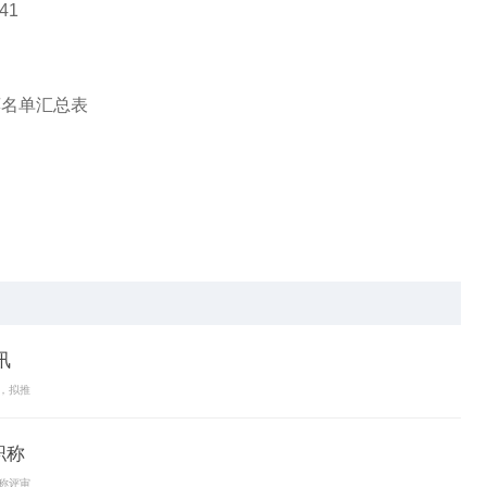
41
荐名单汇总表
讯
，拟推
职称
称评审