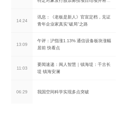
特定对象发行股票募投项目结项并将节
余募集资金永久...
讯息：《老板是新人》官宣定档，见证
14:24
青年企业家真实“破局”之路
午评：沪指涨1.13% 通信设备板块涨幅
13:09
居前 快看点
要闻速递：闽人智慧｜镇海堤：千古长
11:03
堤 镇海安澜
我国空间科学实现多点突破
06:29